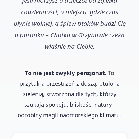
Jeśli marzysz o ucieczce od zgiełku
codzienności, o miejscu, gdzie czas
płynie wolniej, a śpiew ptaków budzi Cię
o poranku – Chatka w Grzybowie czeka
właśnie na Ciebie.
To nie jest zwykły pensjonat.
To
przytulna przestrzeń z duszą, otulona
zielenią, stworzona dla tych, którzy
szukają spokoju, bliskości natury i
odrobiny magii nadmorskiego klimatu.