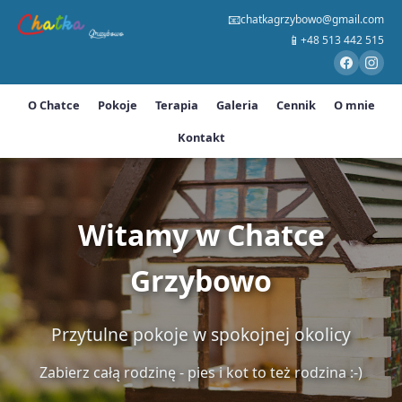
📧
chatkagrzybowo@gmail.com
📱
+48 513 442 515
O Chatce
Pokoje
Terapia
Galeria
Cennik
O mnie
Kontakt
Witamy w Chatce
Grzybowo
Przytulne pokoje w spokojnej okolicy
Zabierz całą rodzinę - pies i kot to też rodzina :-)