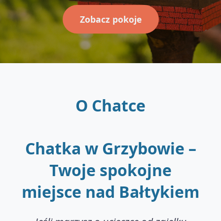
Zobacz pokoje
O Chatce
Chatka w Grzybowie –
Twoje spokojne
miejsce nad Bałtykiem