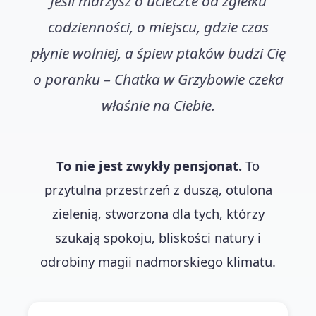
Jeśli marzysz o ucieczce od zgiełku
codzienności, o miejscu, gdzie czas
płynie wolniej, a śpiew ptaków budzi Cię
o poranku – Chatka w Grzybowie czeka
właśnie na Ciebie.
To nie jest zwykły pensjonat.
To
przytulna przestrzeń z duszą, otulona
zielenią, stworzona dla tych, którzy
szukają spokoju, bliskości natury i
odrobiny magii nadmorskiego klimatu.