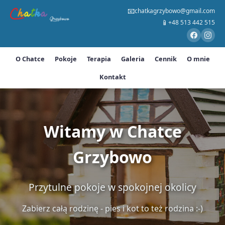
📧
chatkagrzybowo@gmail.com
📱
+48 513 442 515
O Chatce
Pokoje
Terapia
Galeria
Cennik
O mnie
Kontakt
Witamy w Chatce
Grzybowo
Przytulne pokoje w spokojnej okolicy
Zabierz całą rodzinę - pies i kot to też rodzina :-)