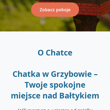
Zobacz pokoje
O Chatce
Chatka w Grzybowie –
Twoje spokojne
miejsce nad Bałtykiem