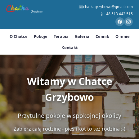
📧
chatkagrzybowo@gmail.com
📱
+48 513 442 515
O Chatce
Pokoje
Terapia
Galeria
Cennik
O mnie
Kontakt
Witamy w Chatce
Grzybowo
Przytulne pokoje w spokojnej okolicy
Zabierz całą rodzinę - pies i kot to też rodzina :-)