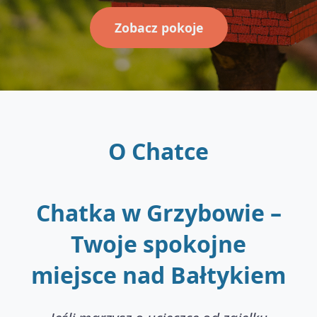
Zobacz pokoje
O Chatce
Chatka w Grzybowie –
Twoje spokojne
miejsce nad Bałtykiem