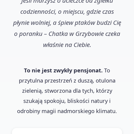
Jeśli marzysz o ucieczce od zgiełku
codzienności, o miejscu, gdzie czas
płynie wolniej, a śpiew ptaków budzi Cię
o poranku – Chatka w Grzybowie czeka
właśnie na Ciebie.
To nie jest zwykły pensjonat.
To
przytulna przestrzeń z duszą, otulona
zielenią, stworzona dla tych, którzy
szukają spokoju, bliskości natury i
odrobiny magii nadmorskiego klimatu.