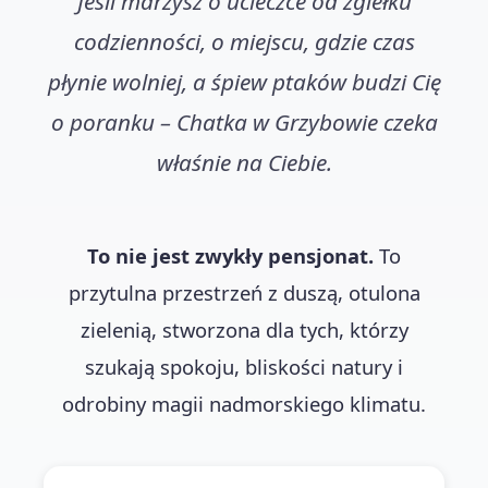
Jeśli marzysz o ucieczce od zgiełku
codzienności, o miejscu, gdzie czas
płynie wolniej, a śpiew ptaków budzi Cię
o poranku – Chatka w Grzybowie czeka
właśnie na Ciebie.
To nie jest zwykły pensjonat.
To
przytulna przestrzeń z duszą, otulona
zielenią, stworzona dla tych, którzy
szukają spokoju, bliskości natury i
odrobiny magii nadmorskiego klimatu.