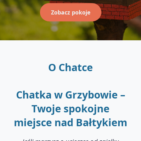
Zobacz pokoje
O Chatce
Chatka w Grzybowie –
Twoje spokojne
miejsce nad Bałtykiem