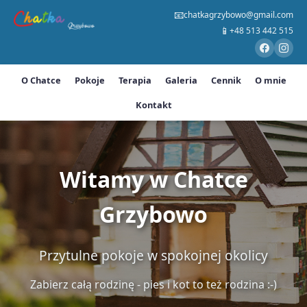
📧
chatkagrzybowo@gmail.com
📱
+48 513 442 515
O Chatce
Pokoje
Terapia
Galeria
Cennik
O mnie
Kontakt
Witamy w Chatce
Grzybowo
Przytulne pokoje w spokojnej okolicy
Zabierz całą rodzinę - pies i kot to też rodzina :-)