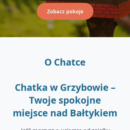
Zobacz pokoje
O Chatce
Chatka w Grzybowie –
Twoje spokojne
miejsce nad Bałtykiem