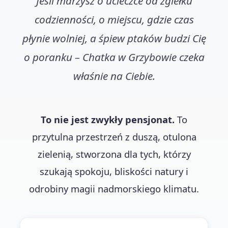
Jeśli marzysz o ucieczce od zgiełku
codzienności, o miejscu, gdzie czas
płynie wolniej, a śpiew ptaków budzi Cię
o poranku – Chatka w Grzybowie czeka
właśnie na Ciebie.
To nie jest zwykły pensjonat.
To
przytulna przestrzeń z duszą, otulona
zielenią, stworzona dla tych, którzy
szukają spokoju, bliskości natury i
odrobiny magii nadmorskiego klimatu.