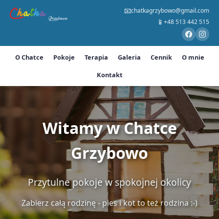
📧
chatkagrzybowo@gmail.com
📱
+48 513 442 515
O Chatce
Pokoje
Terapia
Galeria
Cennik
O mnie
Kontakt
Witamy w Chatce
Grzybowo
Przytulne pokoje w spokojnej okolicy
Zabierz całą rodzinę - pies i kot to też rodzina :-)