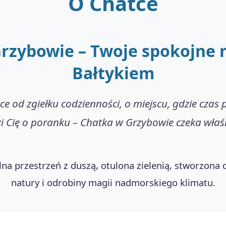
O Chatce
rzybowie – Twoje spokojne 
Bałtykiem
zce od zgiełku codzienności, o miejscu, gdzie czas p
 Cię o poranku – Chatka w Grzybowie czeka właśn
na przestrzeń z duszą, otulona zielenią, stworzona d
natury i odrobiny magii nadmorskiego klimatu.