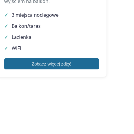
wyjściem na balkon.
3 miejsca noclegowe
Balkon/taras
Łazienka
WiFi
Zobacz więcej zdjęć