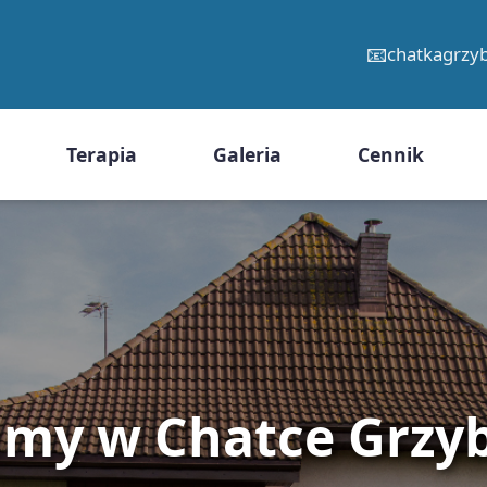
📧
chatkagrz
Terapia
Galeria
Cennik
amy w Chatce Grzy