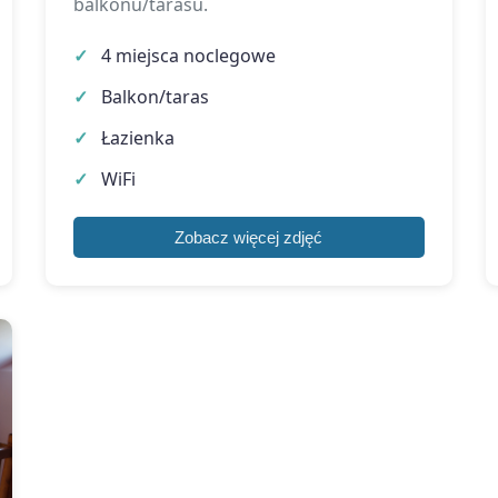
balkonu/tarasu.
4 miejsca noclegowe
Balkon/taras
Łazienka
WiFi
Zobacz więcej zdjęć