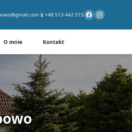
📱
ybowo@gmail.com
+48 513 442 515
O mnie
Kontakt
bowo