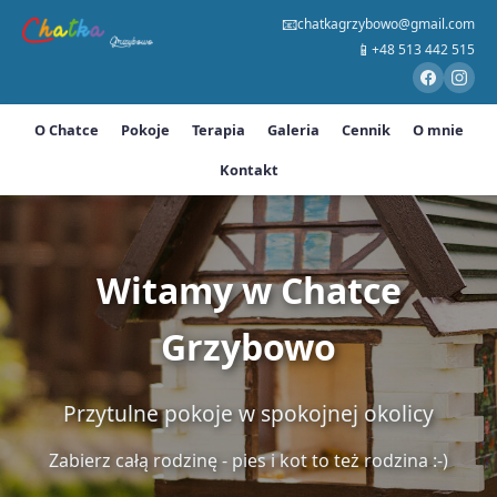
📧
chatkagrzybowo@gmail.com
📱
+48 513 442 515
O Chatce
Pokoje
Terapia
Galeria
Cennik
O mnie
Kontakt
Witamy w Chatce
Grzybowo
Przytulne pokoje w spokojnej okolicy
Zabierz całą rodzinę - pies i kot to też rodzina :-)