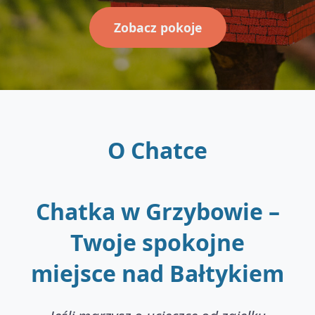
Zobacz pokoje
O Chatce
Chatka w Grzybowie –
Twoje spokojne
miejsce nad Bałtykiem