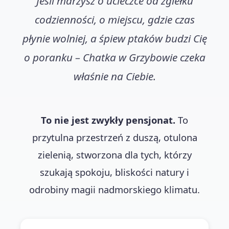
Jeśli marzysz o ucieczce od zgiełku
codzienności, o miejscu, gdzie czas
płynie wolniej, a śpiew ptaków budzi Cię
o poranku – Chatka w Grzybowie czeka
właśnie na Ciebie.
To nie jest zwykły pensjonat.
To
przytulna przestrzeń z duszą, otulona
zielenią, stworzona dla tych, którzy
szukają spokoju, bliskości natury i
odrobiny magii nadmorskiego klimatu.