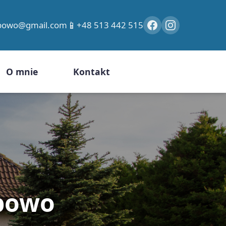
📱
ybowo@gmail.com
+48 513 442 515
O mnie
Kontakt
bowo