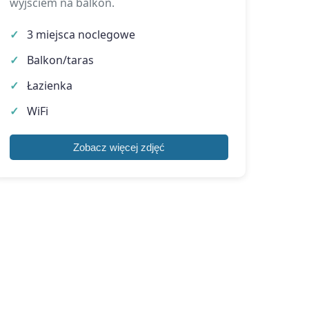
wyjściem na balkon.
3 miejsca noclegowe
Balkon/taras
Łazienka
WiFi
Zobacz więcej zdjęć