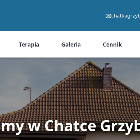
📧
chatkagrz
Terapia
Galeria
Cennik
amy w Chatce Grzy