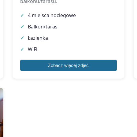
balkonu/tarasu.
4 miejsca noclegowe
Balkon/taras
Łazienka
WiFi
Zobacz więcej zdjęć