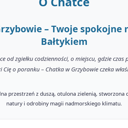
O Chatce
rzybowie – Twoje spokojne 
Bałtykiem
zce od zgiełku codzienności, o miejscu, gdzie czas p
 Cię o poranku – Chatka w Grzybowie czeka właśn
na przestrzeń z duszą, otulona zielenią, stworzona d
natury i odrobiny magii nadmorskiego klimatu.