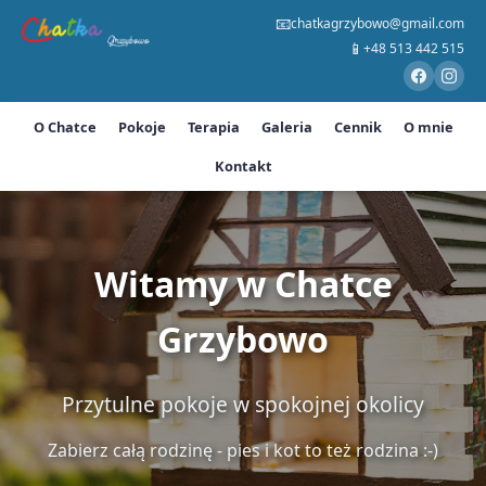
📧
chatkagrzybowo@gmail.com
📱
+48 513 442 515
O Chatce
Pokoje
Terapia
Galeria
Cennik
O mnie
Kontakt
Witamy w Chatce
Grzybowo
Przytulne pokoje w spokojnej okolicy
Zabierz całą rodzinę - pies i kot to też rodzina :-)