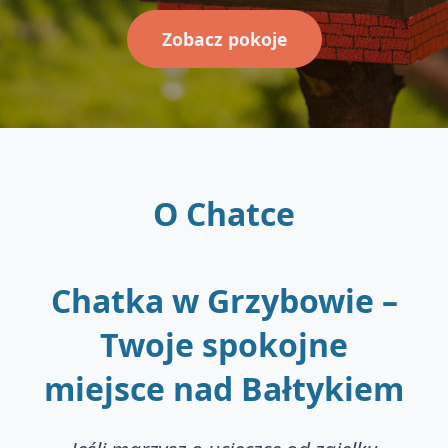
Zobacz pokoje
O Chatce
Chatka w Grzybowie –
Twoje spokojne
miejsce nad Bałtykiem