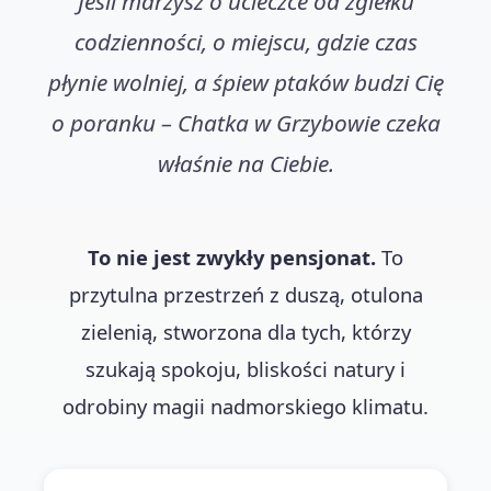
Jeśli marzysz o ucieczce od zgiełku
codzienności, o miejscu, gdzie czas
płynie wolniej, a śpiew ptaków budzi Cię
o poranku – Chatka w Grzybowie czeka
właśnie na Ciebie.
To nie jest zwykły pensjonat.
To
przytulna przestrzeń z duszą, otulona
zielenią, stworzona dla tych, którzy
szukają spokoju, bliskości natury i
odrobiny magii nadmorskiego klimatu.