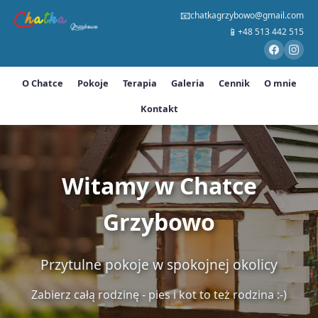
📧
chatkagrzybowo@gmail.com
📱
+48 513 442 515
O Chatce
Pokoje
Terapia
Galeria
Cennik
O mnie
Kontakt
Witamy w Chatce
Grzybowo
Przytulne pokoje w spokojnej okolicy
Zabierz całą rodzinę - pies i kot to też rodzina :-)