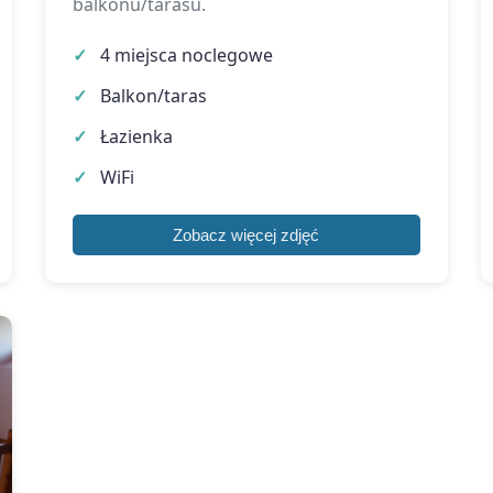
balkonu/tarasu.
4 miejsca noclegowe
Balkon/taras
Łazienka
WiFi
Zobacz więcej zdjęć