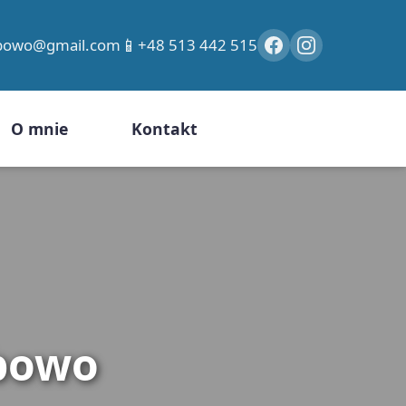
📱
ybowo@gmail.com
+48 513 442 515
O mnie
Kontakt
bowo