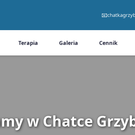
📧
chatkagrz
Terapia
Galeria
Cennik
amy w Chatce Grzy