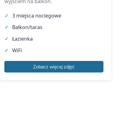
wyjściem na balkon.
3 miejsca noclegowe
Balkon/taras
Łazienka
WiFi
Zobacz więcej zdjęć