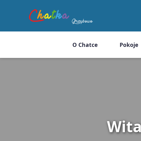
O Chatce
Pokoje
Wit