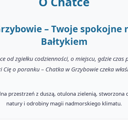
O Chatce
rzybowie – Twoje spokojne 
Bałtykiem
zce od zgiełku codzienności, o miejscu, gdzie czas p
 Cię o poranku – Chatka w Grzybowie czeka właśn
na przestrzeń z duszą, otulona zielenią, stworzona d
natury i odrobiny magii nadmorskiego klimatu.