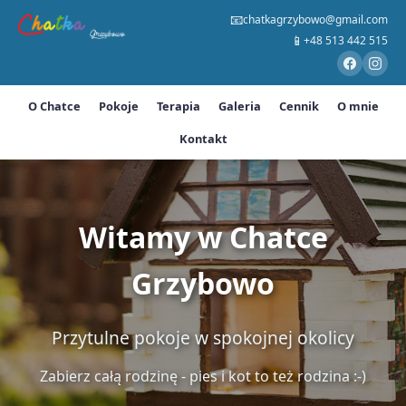
📧
chatkagrzybowo@gmail.com
📱
+48 513 442 515
O Chatce
Pokoje
Terapia
Galeria
Cennik
O mnie
Kontakt
Witamy w Chatce
Grzybowo
Przytulne pokoje w spokojnej okolicy
Zabierz całą rodzinę - pies i kot to też rodzina :-)