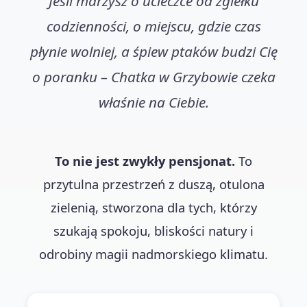
Jeśli marzysz o ucieczce od zgiełku
codzienności, o miejscu, gdzie czas
płynie wolniej, a śpiew ptaków budzi Cię
o poranku – Chatka w Grzybowie czeka
właśnie na Ciebie.
To nie jest zwykły pensjonat.
To
przytulna przestrzeń z duszą, otulona
zielenią, stworzona dla tych, którzy
szukają spokoju, bliskości natury i
odrobiny magii nadmorskiego klimatu.