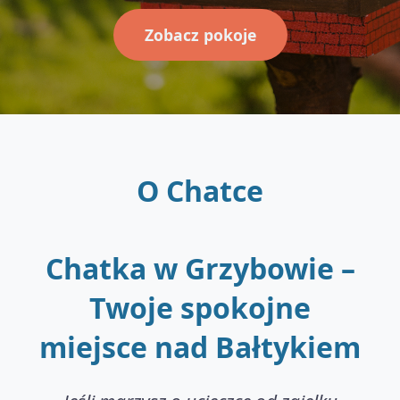
Zobacz pokoje
O Chatce
Chatka w Grzybowie –
Twoje spokojne
miejsce nad Bałtykiem